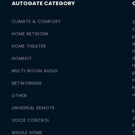
AUTOGATE CATEGORY
CLIMATE & COMFORT
S
C
HOME NETWORK
p
d
HOME THEATER
m
d
HOMEKIT
H
MULTI-ROOM AUDIO
p
r
NETWORKING
k
u
OTHER
UNIVERSAL REMOTE
K
J
VOICE CONTROL
P
WHOLE HOME
T