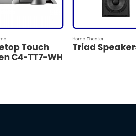
ome
Home Theater
etop Touch
Triad Speaker
en C4-TT7-WH