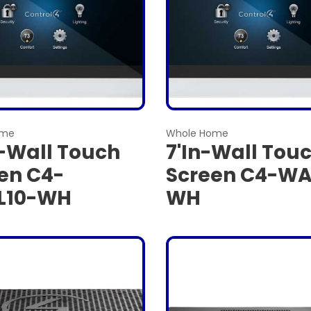
ome
Whole Home
n-Wall Touch
7'In-Wall Tou
en C4-
Screen C4-WA
L10-WH
WH