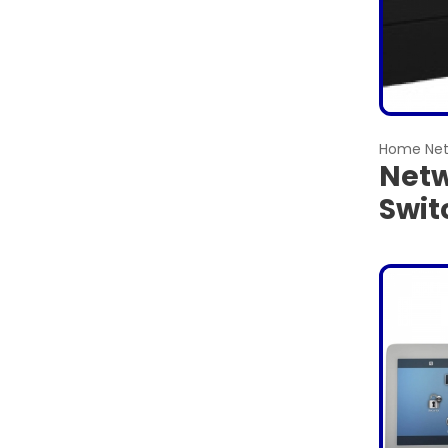
Home Net
Netw
Swit