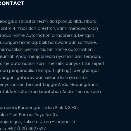
CONTACT
ebagai distributor resmi dari produk NICE, FIbaro,
ontrol4, Yubii dan Crestron, kami menawarakan
roduk Home Automation di Indonesia. Dengan
ukungan teknologi baik hardware dan software,
emastikan pemanfaatan home automation
irumah Anda menjadi lebih nyaman dan terpadu.
ome automation kami memiliki banyak fitur seperti
ada pengendalian lampu (lighting), penghangat
uangan, gateway dan sekuriti lainnya untuk
enyamanan tempat tinggal Anda. Hubungi kami
ntuk konsultasikan kebutuhan Anda. Terima kasih
ompleks Bandengan Indah Blok A 31-32
alan Pluit Permai Raya No. 34
enjaringan, Jakarta Utara - Indonesia
elp. +62 (021) 6627527