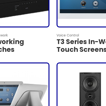
work
Voice Control
orking
T3 Series In-W
ches
Touch Screen